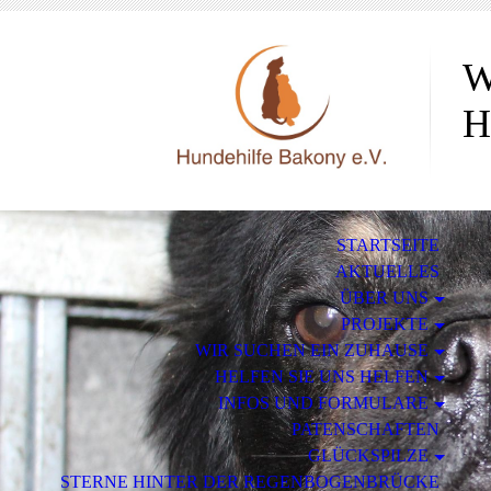
W
H
STARTSEITE
AKTUELLES
ÜBER UNS
PROJEKTE
WIR SUCHEN EIN ZUHAUSE
HELFEN SIE UNS HELFEN
INFOS UND FORMULARE
PATENSCHAFTEN
GLÜCKSPILZE
STERNE HINTER DER REGENBOGENBRÜCKE