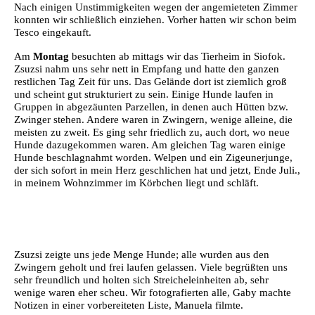
Nach einigen Unstimmigkeiten wegen der angemieteten Zimmer
konnten wir schließlich einziehen. Vorher hatten wir schon beim
Tesco eingekauft.
Am
Montag
besuchten ab mittags wir das Tierheim in Siofok.
Zsuzsi nahm uns sehr nett in Empfang und hatte den ganzen
restlichen Tag Zeit für uns. Das Gelände dort ist ziemlich groß
und scheint gut strukturiert zu sein. Einige Hunde laufen in
Gruppen in abgezäunten Parzellen, in denen auch Hütten bzw.
Zwinger stehen. Andere waren in Zwingern, wenige alleine, die
meisten zu zweit.
Es ging sehr friedlich zu, auch dort, wo neue
Hunde dazugekommen waren. Am gleichen Tag waren einige
Hunde beschlagnahmt worden. Welpen und ein Zigeunerjunge,
der sich sofort in mein Herz geschlichen hat und jetzt, Ende Juli.,
in meinem Wohnzimmer im Körbchen liegt und schläft.
Zsuzsi zeigte uns jede Menge Hunde; alle wurden aus den
Zwingern geholt und frei laufen gelassen. Viele begrüßten uns
sehr freundlich und holten sich Streicheleinheiten ab, sehr
wenige waren eher scheu. Wir fotografierten alle, Gaby machte
Notizen in einer vorbereiteten Liste, Manuela filmte.