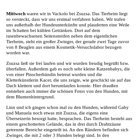
Mittwoch
waren wir in Vackolo bei Zsuzsa. Das Tierheim liegt
so versteckt, dass wir uns erstmal verfahren haben. Wir trafen
uns außerhalb der Hundeunterkünfte und plauderten eine Weile
im Schatten bei kühlen Getränken. Dort auf dem
rasenbewachsenen Seitenstreifen neben dem eigentlichen
Tierheim, steht ein großer Zwinger, der gerade zwei Tage zuvor
von 8 Beaglen aus einem Kosmetik-Versuchslabor bezogen
worden war.
Zsuzsa ließ sie frei laufen und wir wurden freudig begrüßt bzw.
überfallen. Außerdem gab es noch sehr kleine Katzenbabys, die
von einer Pinscherhündin betreut wurden und die
Kletterkünstlerin Kacer, die uns zeigte, wie geschickt sie auf das
Dach klettern und dort herumlaufen konnte. Hier draußen
entstehen auch immer die schönen Fotos von den Hunden, mit
dem Blumenhintergrund.
Linn und ich gingen schon mal zu den Hunden, während Gaby
und Manuela noch etwas mit Zsuzsa, die eigens eine
Übersetzerin besorgt hatte, besprachen. Das Tierheim besteht aus
einem geschotterten Gelände, das in drei durch Drahtzäune
getrennte Bereiche eingeteilt ist. An den Rändern befinden sich
Zwinger, die mit 2 oder 3 Hunden belegt sind. In den