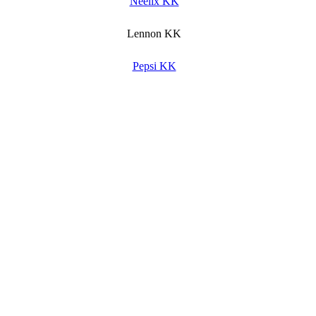
Neelix KK
Lennon KK
Pepsi KK