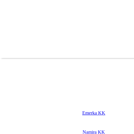
Emerka KK
Namira KK