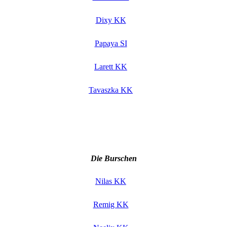
Dixy KK
Papaya SI
Larett KK
Tavaszka KK
Die Burschen
Nilas KK
Remig KK