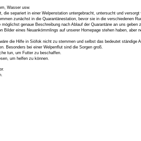
rom, Wasser usw.
t, die separiert in einer Welpenstation untergebracht, untersucht und versor
men zunächst in die Quarantänestation, bevor sie in die verschiedenen Rudel i
ne möglichst genaue Beschreibung nach Ablauf der Quarantäne an uns geben 
n Bilder eines Neuankömmlings auf unserer Homepage stehen haben, aber noc
wäre die Hilfe in Siófok nicht zu stemmen und selbst das bedeutet ständige A
n. Besonders bei einer Welpenflut sind die Sorgen groß.
che tun, um Futter zu beschaffen.
esen, um helfen zu können.
or.
n.