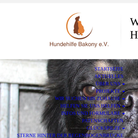
W
H
STARTSEITE
AKTUELLES
ÜBER UNS
PROJEKTE
WIR SUCHEN EIN ZUHAUSE
HELFEN SIE UNS HELFEN
INFOS UND FORMULARE
PATENSCHAFTEN
GLÜCKSPILZE
STERNE HINTER DER REGENBOGENBRÜCKE