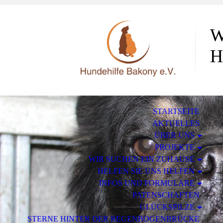
W
H
STARTSEITE
AKTUELLES
ÜBER UNS
PROJEKTE
WIR SUCHEN EIN ZUHAUSE
HELFEN SIE UNS HELFEN
INFOS UND FORMULARE
PATENSCHAFTEN
GLÜCKSPILZE
STERNE HINTER DER REGENBOGENBRÜCKE