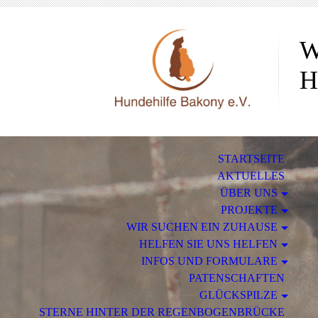
W
H
STARTSEITE
AKTUELLES
ÜBER UNS
PROJEKTE
WIR SUCHEN EIN ZUHAUSE
HELFEN SIE UNS HELFEN
INFOS UND FORMULARE
PATENSCHAFTEN
GLÜCKSPILZE
STERNE HINTER DER REGENBOGENBRÜCKE