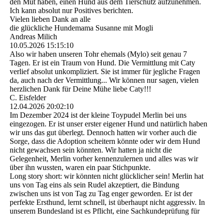
den Mut haben, einen Hund aus dem Tierschutz aufzunehmen.
Ich kann absolut nur Positives berichten.
Vielen lieben Dank an alle
die glückliche Hundemama Susanne mit Mogli
Andreas Milich
10.05.2026
15:15:10
Also wir haben unseren Tohr ehemals (Mylo) seit genau 7
Tagen. Er ist ein Traum von Hund. Die Vermittlung mit Caty
verlief absolut unkompliziert. Sie ist immer für jegliche Fragen
da, auch nach der Vermittlung... Wir können nur sagen, vielen
herzlichen Dank für Deine Mühe liebe Caty!!!
C. Eisfelder
12.04.2026
20:02:10
Im Dezember 2024 ist der kleine Toypudel Merlin bei uns
eingezogen. Er ist unser erster eigener Hund und natürlich haben
wir uns das gut überlegt. Dennoch hatten wir vorher auch die
Sorge, dass die Adoption scheitern könnte oder wir dem Hund
nicht gewachsen sein könnten. Wir hatten ja nicht die
Gelegenheit, Merlin vorher kennenzulernen und alles was wir
über ihn wussten, waren ein paar Stichpunkte.
Long story short: wir könnten nicht glücklicher sein! Merlin hat
uns von Tag eins als sein Rudel akzeptiert, die Bindung
zwischen uns ist von Tag zu Tag enger geworden. Er ist der
perfekte Ersthund, lernt schnell, ist überhaupt nicht aggressiv. In
unserem Bundesland ist es Pflicht, eine Sachkundeprüfung für