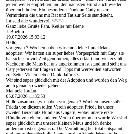
jedem weiter empfehlen und den nächsten Hund auch wieder
über euch holen. Ein besonderer Dank an Cady unsere
Vermittlerin die uns mit Rat und Tat zur Seite stand/steht.
Ihr seid alle wundervoll ♡♡♡.
Ganz liebe Grüße Fam. Keßler mit Biene
J. Boehm
19.07.2026
15:03:12
Hallo,
vor genau 3 Wochen haben wir eine kleine Pudel Maus
adoptiert. Wir hatten ein super liebes Vorgespräch mit Caty, sie
hat sich sehr viel Zeit genommen, alles erklärt und viel erzählt.
Nachdem die Maus bei uns angekommen ist stand und steht uns
Caty jederzeit für Fragen und Tipps mit wertvollen antworten
zur Seite. Vielen lieben Dank dafür <3
Wir sind super glücklich mit der Adoption und würden den Weg
auch genau so wieder gehen.
Manuela Jordan
05.07.2026
11:35:53
Hallo zusammen,wir haben vor genau 3 Wochen unsere süße
Frieda von diesem tollen Verein adoptiert.Frieda ist unser
zweiter Tierschutz Hund aus Ungarn, wobei unsere erste
Hündin von einem anderen Verein übernommen wurde.Wir sind
super glücklich mit unserer kleinen Maus und ich denke
andersrum ist es genauso...Die Vermittlung lief total entspannt
und unproblematisch,die Leute aus dem Verein leisten tolle