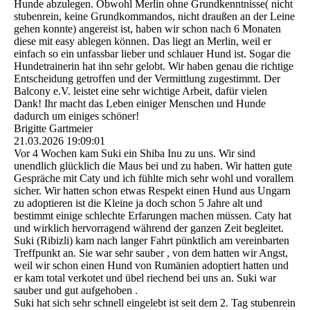
Hunde abzulegen. Obwohl Merlin ohne Grundkenntnisse( nicht
stubenrein, keine Grundkommandos, nicht draußen an der Leine
gehen konnte) angereist ist, haben wir schon nach 6 Monaten
diese mit easy ablegen können. Das liegt an Merlin, weil er
einfach so ein unfassbar lieber und schlauer Hund ist. Sogar die
Hundetrainerin hat ihn sehr gelobt. Wir haben genau die richtige
Entscheidung getroffen und der Vermittlung zugestimmt. Der
Balcony e.V. leistet eine sehr wichtige Arbeit, dafür vielen
Dank! Ihr macht das Leben einiger Menschen und Hunde
dadurch um einiges schöner!
Brigitte Gartmeier
21.03.2026
19:09:01
Vor 4 Wochen kam Suki ein Shiba Inu zu uns. Wir sind
unendlich glücklich die Maus bei und zu haben. Wir hatten gute
Gespräche mit Caty und ich fühlte mich sehr wohl und vorallem
sicher. Wir hatten schon etwas Respekt einen Hund aus Ungarn
zu adoptieren ist die Kleine ja doch schon 5 Jahre alt und
bestimmt einige schlechte Erfarungen machen müssen. Caty hat
und wirklich hervorragend während der ganzen Zeit begleitet.
Suki (Ribizli) kam nach langer Fahrt pünktlich am vereinbarten
Treffpunkt an. Sie war sehr sauber , von dem hatten wir Angst,
weil wir schon einen Hund von Rumänien adoptiert hatten und
er kam total verkotet und übel riechend bei uns an. Suki war
sauber und gut aufgehoben .
Suki hat sich sehr schnell eingelebt ist seit dem 2. Tag stubenrein