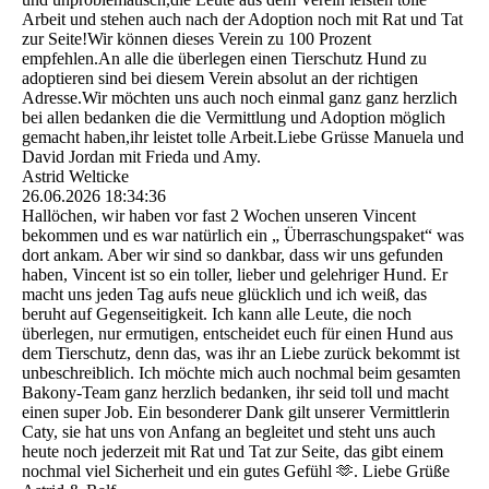
Arbeit und stehen auch nach der Adoption noch mit Rat und Tat
zur Seite!Wir können dieses Verein zu 100 Prozent
empfehlen.An alle die überlegen einen Tierschutz Hund zu
adoptieren sind bei diesem Verein absolut an der richtigen
Adresse.Wir möchten uns auch noch einmal ganz ganz herzlich
bei allen bedanken die die Vermittlung und Adoption möglich
gemacht haben,ihr leistet tolle Arbeit.Liebe Grüsse Manuela und
David Jordan mit Frieda und Amy.
Astrid Welticke
26.06.2026
18:34:36
Hallöchen, wir haben vor fast 2 Wochen unseren Vincent
bekommen und es war natürlich ein „ Überraschungspaket“ was
dort ankam. Aber wir sind so dankbar, dass wir uns gefunden
haben, Vincent ist so ein toller, lieber und gelehriger Hund. Er
macht uns jeden Tag aufs neue glücklich und ich weiß, das
beruht auf Gegenseitigkeit. Ich kann alle Leute, die noch
überlegen, nur ermutigen, entscheidet euch für einen Hund aus
dem Tierschutz, denn das, was ihr an Liebe zurück bekommt ist
unbeschreiblich. Ich möchte mich auch nochmal beim gesamten
Bakony-Team ganz herzlich bedanken, ihr seid toll und macht
einen super Job. Ein besonderer Dank gilt unserer Vermittlerin
Caty, sie hat uns von Anfang an begleitet und steht uns auch
heute noch jederzeit mit Rat und Tat zur Seite, das gibt einem
nochmal viel Sicherheit und ein gutes Gefühl 🫶. Liebe Grüße