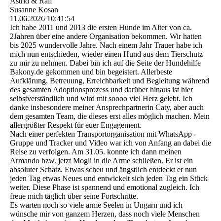
Astrid & Ralf
Susanne Kosan
11.06.2026
10:41:54
Ich habe 2011 und 2013 die ersten Hunde im Alter von ca.
2Jahren über eine andere Organisation bekommen. Wir hatten
bis 2025 wundervolle Jahre. Nach einem Jahr Trauer habe ich
mich nun entschieden, wieder einen Hund aus dem Tierschutz
zu mir zu nehmen. Dabei bin ich auf die Seite der Hundehilfe
Bakony.de gekommen und bin begeistert. Allerbeste
Aufklärung, Betreuung, Erreichbarkeit und Begleitung während
des gesamten Adoptionsprozess und darüber hinaus ist hier
selbstverständlich und wird mit soooo viel Herz gelebt. Ich
danke insbesondere meiner Ansprechpartnerin Caty, aber auch
dem gesamten Team, die dieses erst alles möglich machen. Mein
allergrößter Respekt für euer Engagement.
Nach einer perfekten Transportorganisation mit WhatsApp -
Gruppe und Tracker und Video war ich von Anfang an dabei die
Reise zu verfolgen. Am 31.05. konnte ich dann meinen
Armando bzw. jetzt Mogli in die Arme schließen. Er ist ein
absoluter Schatz. Etwas scheu und ängstlich entdeckt er nun
jeden Tag etwas Neues und entwickelt sich jeden Tag ein Stück
weiter. Diese Phase ist spannend und emotional zugleich. Ich
freue mich täglich über seine Fortschritte.
Es warten noch so viele arme Seelen in Ungarn und ich
wünsche mir von ganzem Herzen, dass noch viele Menschen