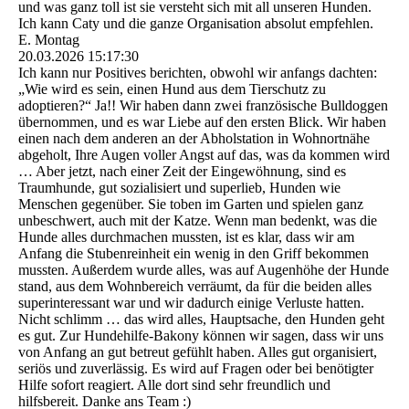
und was ganz toll ist sie versteht sich mit all unseren Hunden.
Ich kann Caty und die ganze Organisation absolut empfehlen.
E. Montag
20.03.2026
15:17:30
Ich kann nur Positives berichten, obwohl wir anfangs dachten:
„Wie wird es sein, einen Hund aus dem Tierschutz zu
adoptieren?“ Ja!! Wir haben dann zwei französische Bulldoggen
übernommen, und es war Liebe auf den ersten Blick. Wir haben
einen nach dem anderen an der Abholstation in Wohnortnähe
abgeholt, Ihre Augen voller Angst auf das, was da kommen wird
… Aber jetzt, nach einer Zeit der Eingewöhnung, sind es
Traumhunde, gut sozialisiert und superlieb, Hunden wie
Menschen gegenüber. Sie toben im Garten und spielen ganz
unbeschwert, auch mit der Katze. Wenn man bedenkt, was die
Hunde alles durchmachen mussten, ist es klar, dass wir am
Anfang die Stubenreinheit ein wenig in den Griff bekommen
mussten. Außerdem wurde alles, was auf Augenhöhe der Hunde
stand, aus dem Wohnbereich verräumt, da für die beiden alles
superinteressant war und wir dadurch einige Verluste hatten.
Nicht schlimm … das wird alles, Hauptsache, den Hunden geht
es gut. Zur Hundehilfe-Bakony können wir sagen, dass wir uns
von Anfang an gut betreut gefühlt haben. Alles gut organisiert,
seriös und zuverlässig. Es wird auf Fragen oder bei benötigter
Hilfe sofort reagiert. Alle dort sind sehr freundlich und
hilfsbereit. Danke ans Team :)