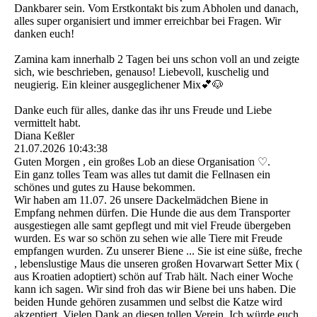
Dankbarer sein. Vom Erstkontakt bis zum Abholen und danach,
alles super organisiert und immer erreichbar bei Fragen. Wir
danken euch!
Zamina kam innerhalb 2 Tagen bei uns schon voll an und zeigte
sich, wie beschrieben, genauso! Liebevoll, kuschelig und
neugierig. Ein kleiner ausgeglichener Mix💕🐶
Danke euch für alles, danke das ihr uns Freude und Liebe
vermittelt habt.
Diana Keßler
21.07.2026
10:43:38
Guten Morgen , ein großes Lob an diese Organisation ♡.
Ein ganz tolles Team was alles tut damit die Fellnasen ein
schönes und gutes zu Hause bekommen.
Wir haben am 11.07. 26 unsere Dackelmädchen Biene in
Empfang nehmen dürfen. Die Hunde die aus dem Transporter
ausgestiegen alle samt gepflegt und mit viel Freude übergeben
wurden. Es war so schön zu sehen wie alle Tiere mit Freude
empfangen wurden. Zu unserer Biene ... Sie ist eine süße, freche
, lebenslustige Maus die unseren großen Hovarwart Setter Mix (
aus Kroatien adoptiert) schön auf Trab hält. Nach einer Woche
kann ich sagen. Wir sind froh das wir Biene bei uns haben. Die
beiden Hunde gehören zusammen und selbst die Katze wird
akzeptiert. Vielen Dank an diesen tollen Verein. Ich würde euch